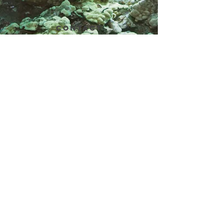
CONTACT
+39 3755350134
INFO@AYMEBRAZIL.COM
Newsletter
Enter Email
SUBSCRIBE
© 2020 by GaryBomberone. Proudly created with
myhands