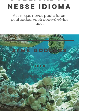
nesse idioma
Assim que novos posts forem
publicados, você poderá vê-los
aqui.
AYMÊ GODDESS
HELP
SHIPPING & RETURNS
STORE POLICY
PAYMENT METHODS
FAQ